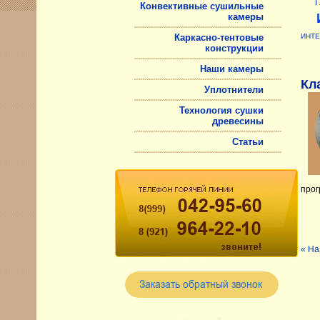
Г
Конвективные сушильные
камеры
Каркасно-тентовые
ИНТЕ
конструкции
Наши камеры
Кл
Уплотнители
Технология сушки
древесины
Статьи
прог
« На