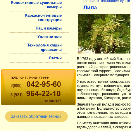
Главная
»
Технология сушки
Конвективные сушильные
Липа
камеры
Каркасно-тентовые
конструкции
Наши камеры
Уплотнители
Технология сушки
древесины
Статьи
В 1763 году английский ботани
позже название - липа мелколи
растений, распространенных на
тропической Африке, Бразилии.
климате Северного полушария.
У нас естественно произрастает
крупнолистную, войлочную, или в
опушенностолбиковую, Ледебура
заброшенную, разнолистную - в
липы амурская, Комарова, раски
Значительный вклад в разносто
и ботаники. Большинство русск
этом подчеркивая, что методы 
данные иностранных авторов.
По месту обитания липа относит
вдоль дорог и аллей, в скверах 