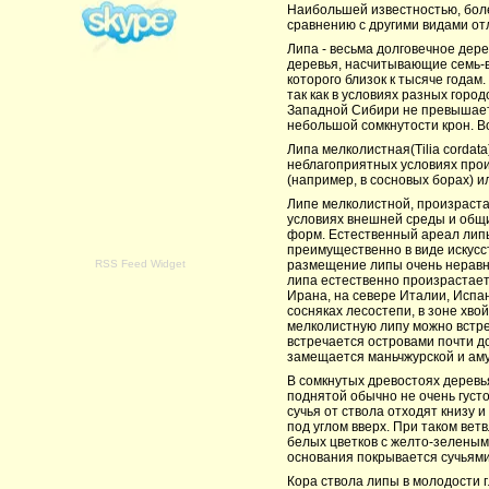
Наибольшей известностью, бол
сравнению с другими видами от
Липа - весьма долговечное дере
деревья, насчитывающие семь-во
которого близок к тысяче годам
так как в условиях разных гор
Западной Сибири не превышает
небольшой сомкнутости крон. Во 
Липа мелколистная(Tilia cordat
неблагоприятных условиях прои
(например, в сосновых борах) и
Липе мелколистной, произраст
условиях внешней среды и общи
форм. Естественный ареал липы
преимущественно в виде искусс
RSS Feed Widget
размещение липы очень неравн
липа естественно произрастает 
Ирана, на севере Италии, Испан
сосняках лесостепи, в зоне хво
мелколистную липу можно встрет
встречается островами почти д
замещается маньчжурской и аму
В сомкнутых древостоях деревь
поднятой обычно не очень густ
сучья от ствола отходят книзу 
под углом вверх. При таком ве
белых цветков с желто-зеленым
основания покрывается сучьями.
Кора ствола липы в молодости г