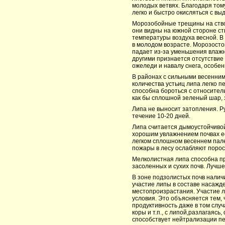
молодых ветвях. Благодаря том
легко и быстро окисляться с вы
Морозобойные трещины на ство
они видны на южной стороне ств
температуры воздуха весной. В
в молодом возрасте. Морозосто
падает из-за уменьшения влажн
другими признается отсутствие 
ожеледи и навалу снега, особен
В районах с сильными весенним
количества устьиц липа легко п
способна бороться с относител
как бы сплошной зеленый шар, 
Липа не выносит затопления. Р
течение 10-20 дней.
Липа считается дымоустойчивой
хорошим увлажнением почвах ее
легком сплошном весеннем пале
пожары в лесу ослабляют порос
Мелколистная липа способна пр
засоленных и сухих почв. Лучше
В зоне подзолистых почв налич
участие липы в составе насажд
местопроизрастания. Участие л
условия. Это объясняется тем,
продуктивность даже в том случ
коры и т.п., с липой,разлагаяс
способствует нейтрализации пе