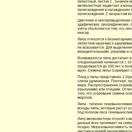
лепестный, пестик 1 , тычинок 
мелколистная зацветает в конц
происхождения в насаждениях на
происхождения. С возрастом ко
Цветение и нектаровыделение у
эдафических, орографических, 
учета объясняется тем, что ли
нектар.
Липа относится к безнектарник
лепестков чашечки) и удержива
не всасывается. Для выделения
жизедеятельными, упругими и с
Возмужалости липа достигает в
плодоношение начинается с 10-л
продолжается до 200 лет и бол
мало. Семена липы созревают о
Плод у липы представлен 1-2(
слегка удлиненная. Плотная, т
жира. Распространение созревш
(грызунами) или птицами. Отлич
того, что созревшие семена осе
морозов.
Липа - типично теневыносливая 
всходы липы, которые растут у
под пологом леса теневынослива
Липу мелколистную относят к м
дальше всех проникает на север
поздно. Морозовыносливость л
листьев и низкой интенсивност