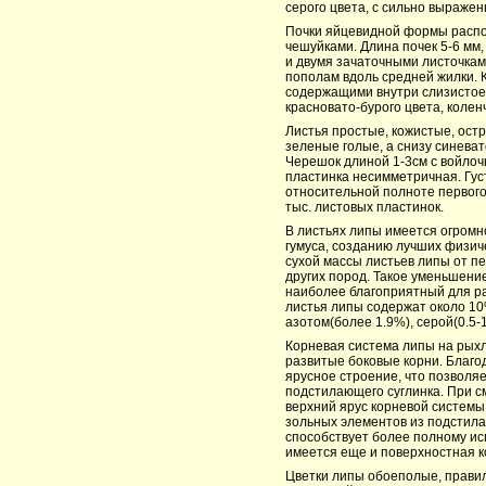
серого цвета, с сильно выражен
Почки яйцевидной формы распол
чешуйками. Длина почек 5-6 мм,
и двумя зачаточными листочкам
пополам вдоль средней жилки. 
содержащими внутри слизистое
красновато-бурого цвета, колен
Листья простые, кожистые, ост
зеленые голые, а снизу синева
Черешок длиной 1-3см с войлоч
пластинка несимметричная. Гу
относительной полноте первого
тыс. листовых пластинок.
В листьях липы имеется огромн
гумуса, созданию лучших физич
сухой массы листьев липы от пе
других пород. Такое уменьшени
наиболее благоприятный для р
листья липы содержат около 10%
азотом(более 1.9%), серой(0.5-
Корневая система липы на рыхл
развитые боковые корни. Благо
ярусное строение, что позволяе
подстилающего суглинка. При с
верхний ярус корневой системы
зольных элементов из подстила
способствует более полному ис
имеется еще и поверхностная к
Цветки липы обоеполые, правиль